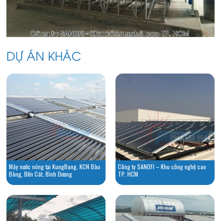
DỰ ÁN KHÁC
Máy nước nóng tại KungBang, KCN Bàu
Công ty SANOFI – Khu công nghệ cao
Bàng, Bến Cát, Bình Dương
TP. HCM