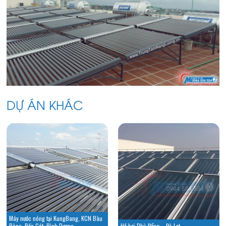
DỰ ÁN KHÁC
Máy nước nóng tại KungBang, KCN Bàu
Bàng, Bến Cát, Bình Dương
Hồ bơi Phù Đổng – Đà Lạt