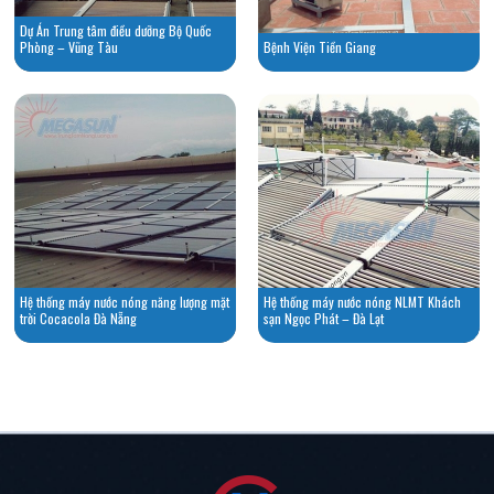
Dự Án Trung tâm điều dưỡng Bộ Quốc
Phòng – Vũng Tàu
Bệnh Viện Tiền Giang
Hệ thống máy nước nóng năng lượng mặt
Hệ thống máy nước nóng NLMT Khách
trời Cocacola Đà Nẵng
sạn Ngọc Phát – Đà Lạt