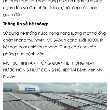
đã được đưa vào hoạt động ổn định ngay từ những
ngày đầu và đón nhận được sự hài lòng của ban
giám đốc.
Thông tin về hệ thống:
Sử dụng hệ thống nước nóng năng lượng mặt trời ống
chân không thu nhiệt ; MEGASUN công suất 10,000 lít
kết hợp bơm nhiệt dự phòng. Cung cấp cho các
phòng của bệnh viện.
MỘT SỐ HÌNH ẢNH TỔNG QUAN HỆ THỐNG MÁY
NƯỚC NÓNG NLMT CÔNG NGHIỆP TẠI Bệnh viện Mỹ
Phước